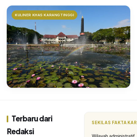
KULINER KHAS KARANGTINGGI
Nikmati Cita Rasa Otentik:
Makanan Tradisional Desa
Karangtinggi yang Menggugah
Terbaru dari
SEKILAS FAKTA KA
Selera
Redaksi
Wilayah administratif